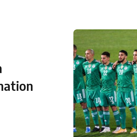
 en Algérie
Equipes Nationales
Verts du Monde
Chaînes-
a
nation
a