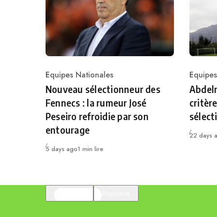
Equipes Nationales
Equipes
Category
Catego
Nouveau sélectionneur des
Abdelm
Fennecs : la rumeur José
critèr
Peseiro refroidie par son
sélect
entourage
Publié
22 days 
Publié
5 days ago
1 min lire
En vedette
Populaire