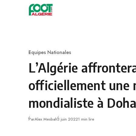
Skip to content
Football
Equipes Nationales
Category
L’Algérie affronter
officiellement une 
mondialiste à Doh
Publié
Par
Alex Mesbah
3 juin 2022
1 min lire