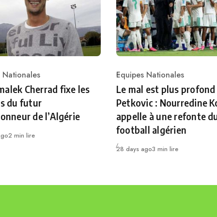
 Nationales
Equipes Nationales
ry
Category
alek Cherrad fixe les
Le mal est plus profond
es du futur
Petkovic : Nourredine K
ionneur de l’Algérie
appelle à une refonte d
football algérien
ago
2 min lire
Publié
28 days ago
3 min lire