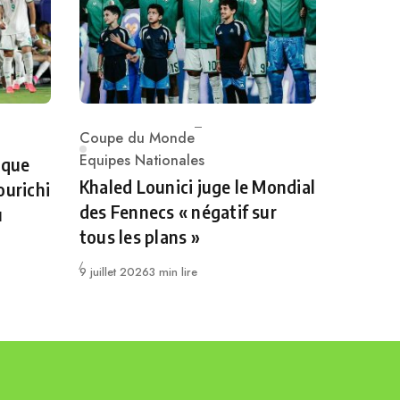
Coupe du Monde
Category
Equipes Nationales
 que
Khaled Lounici juge le Mondial
ourichi
des Fennecs « négatif sur
u
tous les plans »
Publié
9 juillet 2026
3 min lire