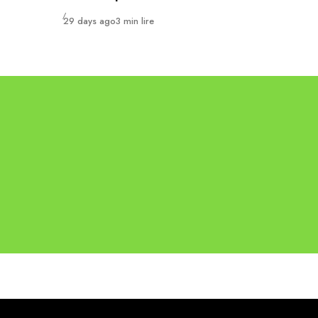
Publié
29 days ago
3 min lire