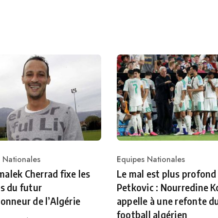
 Nationales
Equipes Nationales
ry
Category
alek Cherrad fixe les
Le mal est plus profond
es du futur
Petkovic : Nourredine K
ionneur de l’Algérie
appelle à une refonte d
football algérien