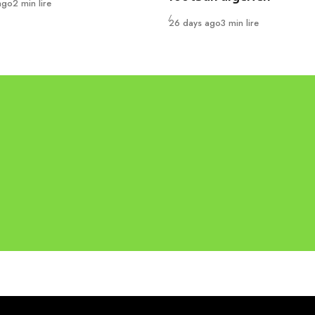
ago
2 min lire
Publié
26 days ago
3 min lire