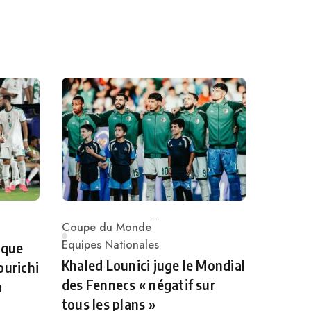
Coupe du Monde
Category
Equipes Nationales
 que
Khaled Lounici juge le Mondial
ourichi
des Fennecs « négatif sur
u
tous les plans »