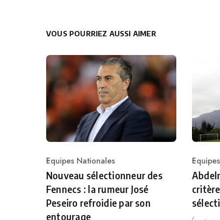
VOUS POURRIEZ AUSSI AIMER
Equipes Nationales
Equipes
Category
Catego
Nouveau sélectionneur des
Abdelm
Fennecs : la rumeur José
critèr
Peseiro refroidie par son
sélect
entourage