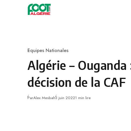
Skip to content
Football
Equipes Nationales
Category
Algérie – Ouganda 
décision de la CAF
Publié
Par
Alex Mesbah
3 juin 2022
1 min lire