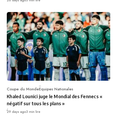
26 days ago
3 min lire
Coupe du Monde
Equipes Nationales
Category
Khaled Lounici juge le Mondial des Fennecs «
négatif sur tous les plans »
Publié
29 days ago
3 min lire