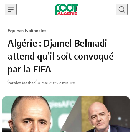
Skip to content
Equipes Nationales
Category
Algérie : Djamel Belmadi
attend qu’il soit convoqué
par la FIFA
Publié
Par
Alex Mesbah
30 mai 2022
2 min lire