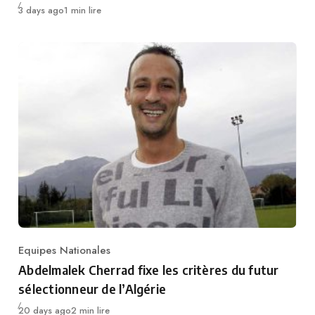
Publié
3 days ago
1 min lire
Equipes Nationales
Category
Abdelmalek Cherrad fixe les critères du futur
sélectionneur de l’Algérie
Publié
20 days ago
2 min lire