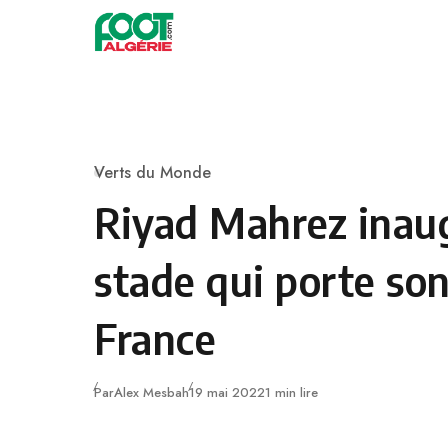
Skip to content
Football
Verts du Monde
Category
Riyad Mahrez inau
stade qui porte so
France
Publié
Par
Alex Mesbah
19 mai 2022
1 min lire