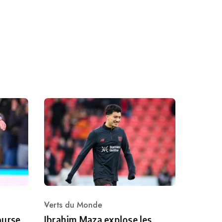
Verts du Monde
Category
ourse
Ibrahim Maza explose les