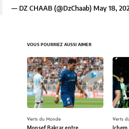
— DZ CHAAB (@DzChaab)
May 18, 20
VOUS POURRIEZ AUSSI AIMER
Verts du Monde
Verts 
Category
Catego
Monsef Bakrar entre
Ichem