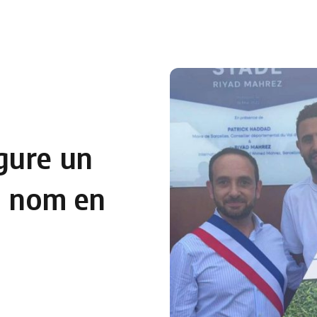
 en Algérie
Equipes Nationales
Verts du Monde
Chaînes-
gure un
n nom en