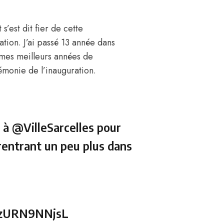
’est dit fier de cette
sation. J’ai passé 13 année dans
 mes meilleurs années de
émonie de l’inauguration.
i à
@VilleSarcelles
pour
rentrant un peu plus dans
m/zURN9NNjsL