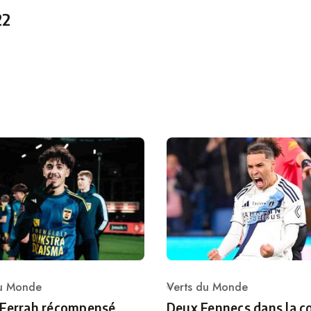
22
du Monde
Verts du Monde
ry
Category
 Ferrah récompensé
Deux Fennecs dans la c