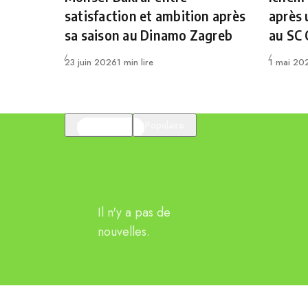
satisfaction et ambition après
après 
sa saison au Dinamo Zagreb
au SC
Publié
Publié
23 juin 2026
1 min lire
1 mai 20
En vedette
Populaire
Il n'y a pas de
nouvelles.