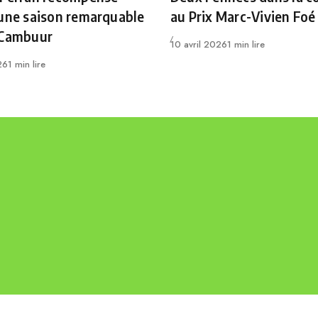
une saison remarquable
au Prix Marc-Vivien Foé
 Cambuur
Publié
10 avril 2026
1 min lire
26
1 min lire