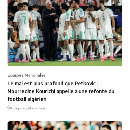
Equipes Nationales
Category
Le mal est plus profond que Petkovic :
Nourredine Kourichi appelle à une refonte du
football algérien
Publié
29 days ago
3 min lire