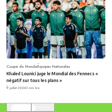
Coupe du Monde
Equipes Nationales
Category
Khaled Lounici juge le Mondial des Fennecs «
négatif sur tous les plans »
Publié
9 juillet 2026
3 min lire
En vedette
Populaire