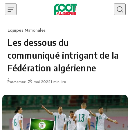
Skip to content
Equipes Nationales
Category
Les dessous du
communiqué intrigant de la
Fédération algérienne
Publié
Par
Mamez .Z
9 mai 2022
1 min lire