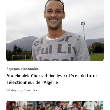
Equipes Nationales
Category
Abdelmalek Cherrad fixe les critères du futur
sélectionneur de l’Algérie
Publié
23 days ago
2 min lire