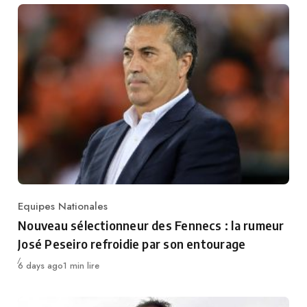
Equipes Nationales
Category
Nouveau sélectionneur des Fennecs : la rumeur
José Peseiro refroidie par son entourage
Publié
6 days ago
1 min lire