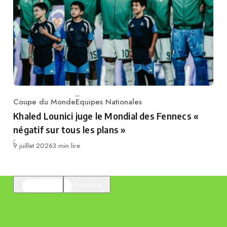
Coupe du Monde
Equipes Nationales
Category
Khaled Lounici juge le Mondial des Fennecs «
négatif sur tous les plans »
Publié
9 juillet 2026
3 min lire
En vedette
Populaire