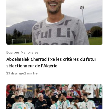
Equipes Nationales
Category
Abdelmalek Cherrad fixe les critères du futur
sélectionneur de l’Algérie
Publié
23 days ago
2 min lire