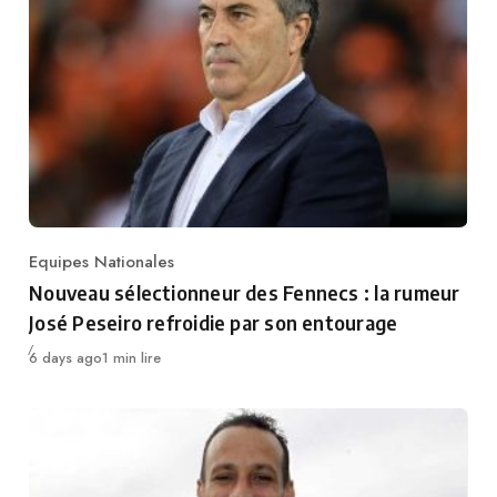
Equipes Nationales
Category
Nouveau sélectionneur des Fennecs : la rumeur
José Peseiro refroidie par son entourage
Publié
6 days ago
1 min lire