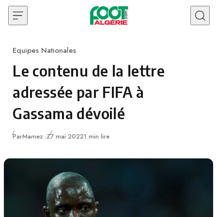
Skip to content
Equipes Nationales
Category
Le contenu de la lettre
adressée par FIFA à
Gassama dévoilé
Publié
Par
Mamez .Z
7 mai 2022
1 min lire