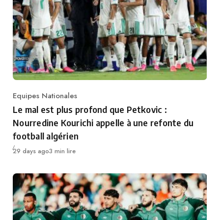
Equipes Nationales
Category
Le mal est plus profond que Petkovic :
Nourredine Kourichi appelle à une refonte du
football algérien
Publié
29 days ago
3 min lire