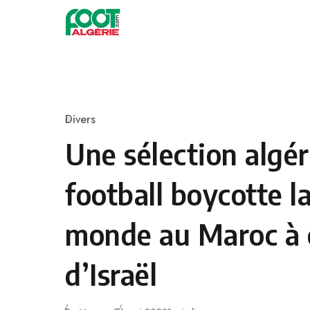
Skip to content
Football
Divers
Category
Une sélection algé
football boycotte l
monde au Maroc à 
d’Israël