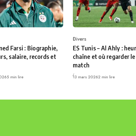
Divers
ry
Category
d Farsi : Biographie,
ES Tunis – Al Ahly : heur
rs, salaire, records et
chaîne et où regarder le
match
Publié
2026
5 min lire
13 mars 2026
2 min lire