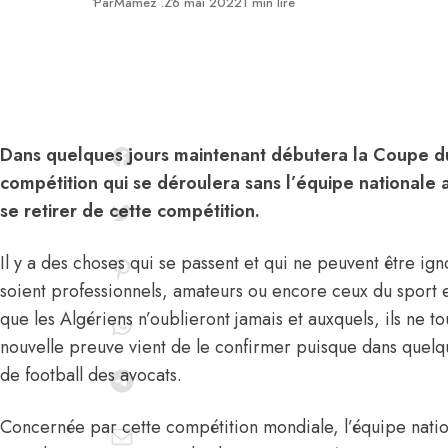
Publié
Par
Mamez .Z
6 mai 2022
1 min lire
Dans quelques jours maintenant débutera la Coupe 
compétition qui se déroulera sans l’équipe nationale 
se retirer de cette compétition.
Il y a des choses qui se passent et qui ne peuvent être igno
soient professionnels, amateurs ou encore ceux du sport et 
que les Algériens n’oublieront jamais et auxquels, ils ne t
nouvelle preuve vient de le confirmer puisque dans quel
de football des avocats.
Concernée par cette compétition mondiale, l’équipe natio