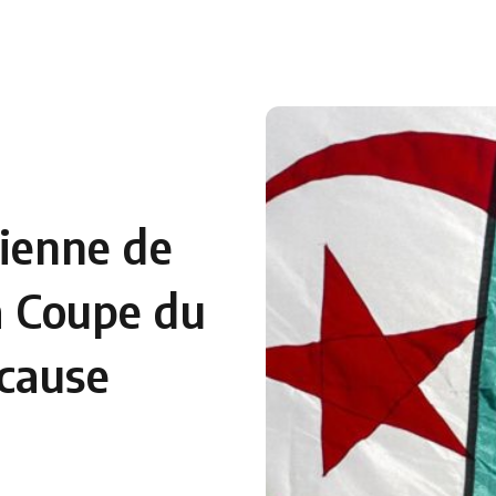
 en Algérie
Equipes Nationales
Verts du Monde
Chaînes-
rienne de
a Coupe du
cause