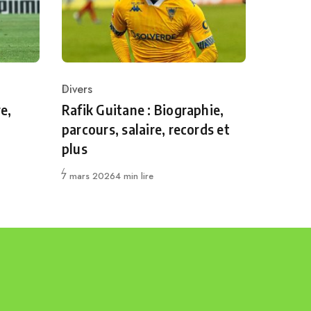
Divers
Category
e,
Rafik Guitane : Biographie,
parcours, salaire, records et
plus
Publié
7 mars 2026
4 min lire