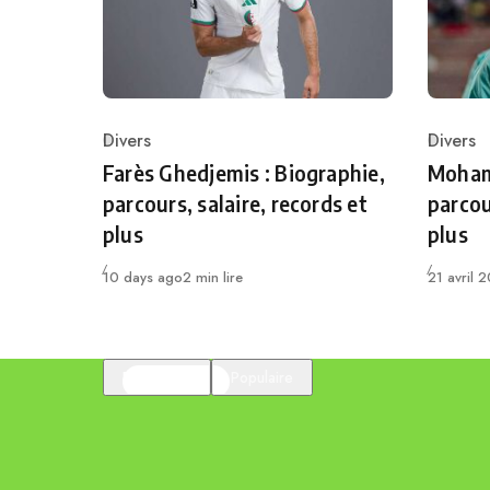
Divers
Divers
Category
Catego
Farès Ghedjemis : Biographie,
Mohame
parcours, salaire, records et
parcou
plus
plus
Publié
Publié
10 days ago
2 min lire
21 avril 
En vedette
Populaire