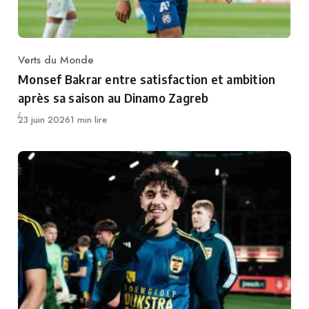
Verts du Monde
Category
Monsef Bakrar entre satisfaction et ambition
après sa saison au Dinamo Zagreb
Publié
23 juin 2026
1 min lire