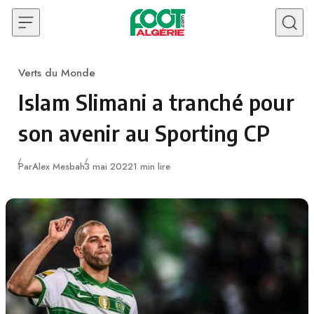
Skip to content
Verts du Monde
Category
Islam Slimani a tranché pour
son avenir au Sporting CP
Publié
Par
Alex Mesbah
3 mai 2022
1 min lire