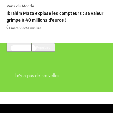
Verts du Monde
Category
Ibrahim Maza explose les compteurs : sa valeur
grimpe à 40 millions d’euros !
Publié
21 mars 2026
1 min lire
En vedette
Populaire
Il n'y a pas de nouvelles.