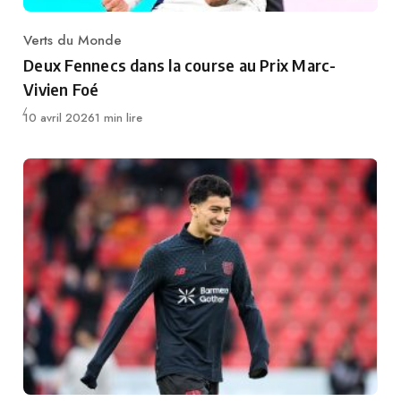
Verts du Monde
Category
Deux Fennecs dans la course au Prix Marc-
Vivien Foé
Publié
10 avril 2026
1 min lire