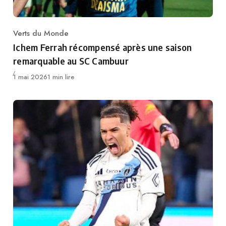
Verts du Monde
Category
Ichem Ferrah récompensé après une saison
remarquable au SC Cambuur
Publié
1 mai 2026
1 min lire