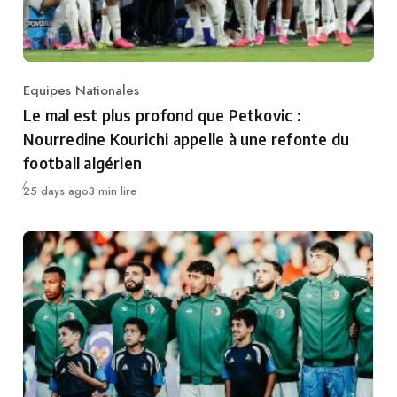
Equipes Nationales
Category
Le mal est plus profond que Petkovic :
Nourredine Kourichi appelle à une refonte du
football algérien
Publié
25 days ago
3 min lire