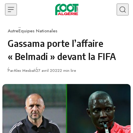
Skip to content
Autre
Equipes Nationales
Category
Gassama porte l’affaire
« Belmadi » devant la FIFA
Publié
Par
Alex Mesbah
27 avril 2022
2 min lire