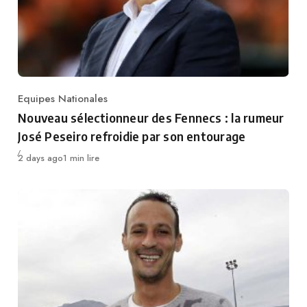
Equipes Nationales
Category
Nouveau sélectionneur des Fennecs : la rumeur
José Peseiro refroidie par son entourage
Publié
2 days ago
1 min lire