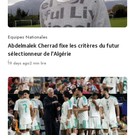
Equipes Nationales
Category
Abdelmalek Cherrad fixe les critères du futur
sélectionneur de l’Algérie
Publié
19 days ago
2 min lire