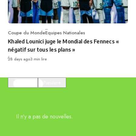
Coupe du Monde
Equipes Nationales
Category
Khaled Lounici juge le Mondial des Fennecs «
négatif sur tous les plans »
Publié
28 days ago
3 min lire
En vedette
Populaire
Il n'y a pas de nouvelles.