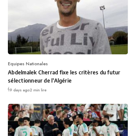
Equipes Nationales
Category
Abdelmalek Cherrad fixe les critères du futur
sélectionneur de l’Algérie
Publié
19 days ago
2 min lire