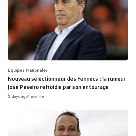
Equipes Nationales
Category
Nouveau sélectionneur des Fennecs : la rumeur
José Peseiro refroidie par son entourage
Publié
2 days ago
1 min lire