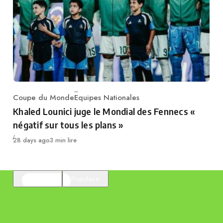
Coupe du Monde
Equipes Nationales
Category
Khaled Lounici juge le Mondial des Fennecs «
négatif sur tous les plans »
Publié
28 days ago
3 min lire
En vedette
Populaire