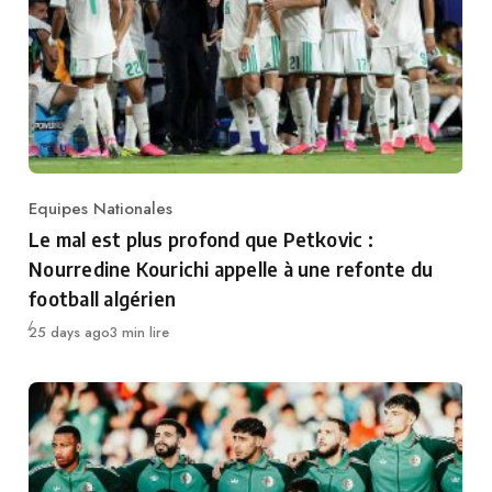
Equipes Nationales
Category
Le mal est plus profond que Petkovic :
Nourredine Kourichi appelle à une refonte du
football algérien
Publié
25 days ago
3 min lire