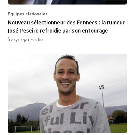
Equipes Nationales
Category
Nouveau sélectionneur des Fennecs : la rumeur
José Peseiro refroidie par son entourage
Publié
3 days ago
1 min lire