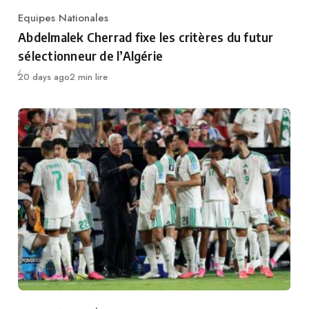
Equipes Nationales
Category
Abdelmalek Cherrad fixe les critères du futur
sélectionneur de l’Algérie
Publié
20 days ago
2 min lire