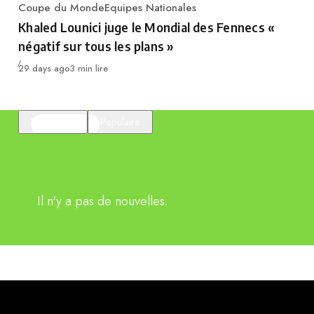
Coupe du Monde
Equipes Nationales
Category
Khaled Lounici juge le Mondial des Fennecs «
négatif sur tous les plans »
Publié
29 days ago
3 min lire
En vedette
Populaire
Il n'y a pas de nouvelles.