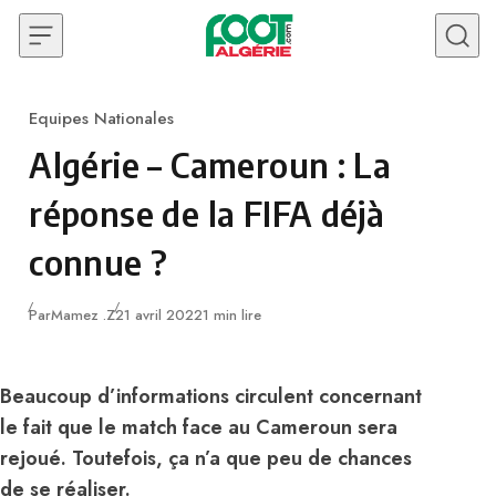
Skip to content
Equipes Nationales
Category
Algérie – Cameroun : La
réponse de la FIFA déjà
connue ?
Publié
Par
Mamez .Z
21 avril 2022
1 min lire
Beaucoup d’informations circulent concernant
le fait que le match face au Cameroun sera
rejoué. Toutefois, ça n’a que peu de chances
de se réaliser.