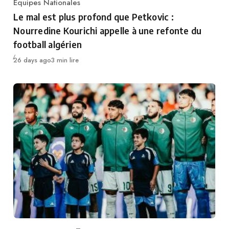
Equipes Nationales
Category
Le mal est plus profond que Petkovic :
Nourredine Kourichi appelle à une refonte du
football algérien
Publié
26 days ago
3 min lire