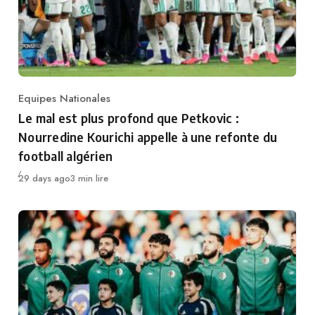
Equipes Nationales
Category
Le mal est plus profond que Petkovic :
Nourredine Kourichi appelle à une refonte du
football algérien
Publié
29 days ago
3 min lire