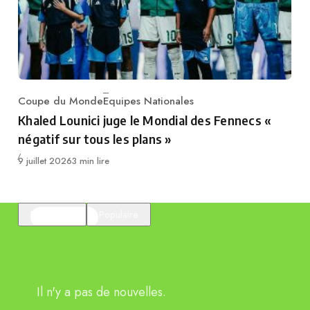
Coupe du Monde
Equipes Nationales
Category
Khaled Lounici juge le Mondial des Fennecs «
négatif sur tous les plans »
Publié
9 juillet 2026
3 min lire
En vedette
Populaire
Il n'y a pas de nouvelles.