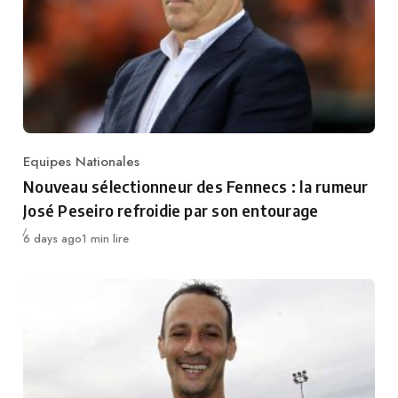
Equipes Nationales
Category
Nouveau sélectionneur des Fennecs : la rumeur
José Peseiro refroidie par son entourage
Publié
6 days ago
1 min lire