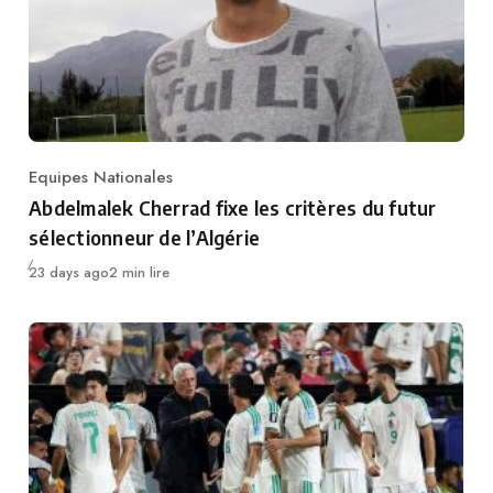
Equipes Nationales
Category
Abdelmalek Cherrad fixe les critères du futur
sélectionneur de l’Algérie
Publié
23 days ago
2 min lire