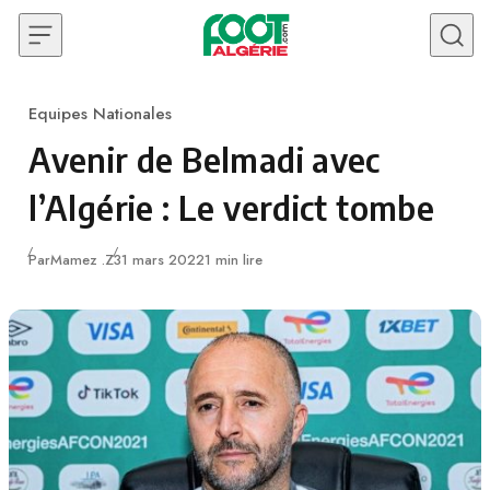
Skip to content
Equipes Nationales
Category
Avenir de Belmadi avec
l’Algérie : Le verdict tombe
Publié
Par
Mamez .Z
31 mars 2022
1 min lire