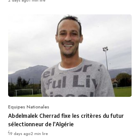
2 days ago
1 min lire
Equipes Nationales
Category
Abdelmalek Cherrad fixe les critères du futur
sélectionneur de l’Algérie
Publié
19 days ago
2 min lire