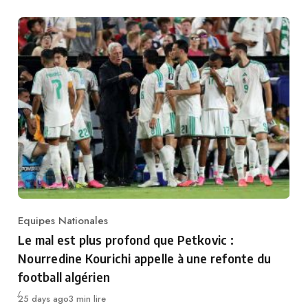
Equipes Nationales
Category
Le mal est plus profond que Petkovic :
Nourredine Kourichi appelle à une refonte du
football algérien
Publié
25 days ago
3 min lire