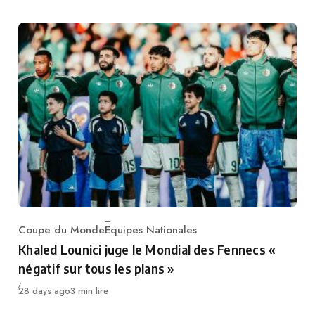
Coupe du Monde
Equipes Nationales
Category
Khaled Lounici juge le Mondial des Fennecs «
négatif sur tous les plans »
Publié
28 days ago
3 min lire