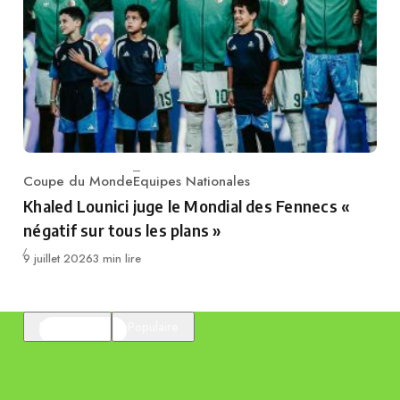
Coupe du Monde
Equipes Nationales
Category
Khaled Lounici juge le Mondial des Fennecs «
négatif sur tous les plans »
Publié
9 juillet 2026
3 min lire
En vedette
Populaire