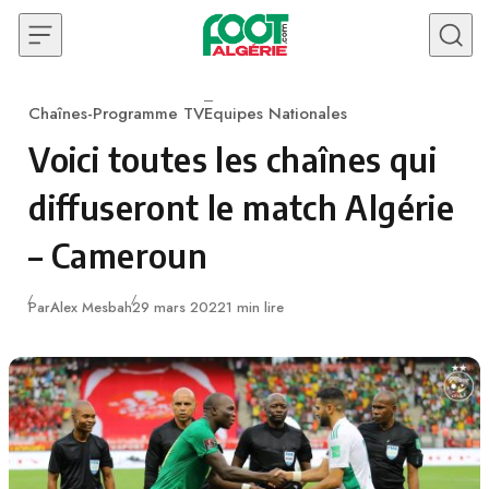
Skip to content
Chaînes-Programme TV
Equipes Nationales
Category
Voici toutes les chaînes qui
diffuseront le match Algérie
– Cameroun
Publié
Par
Alex Mesbah
29 mars 2022
1 min lire