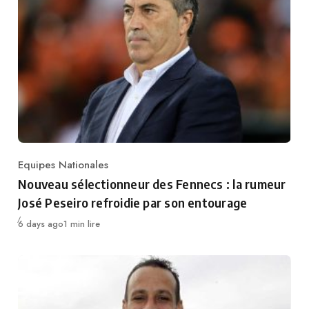
Equipes Nationales
Category
Nouveau sélectionneur des Fennecs : la rumeur
José Peseiro refroidie par son entourage
Publié
6 days ago
1 min lire