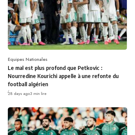
Equipes Nationales
Category
Le mal est plus profond que Petkovic :
Nourredine Kourichi appelle à une refonte du
football algérien
Publié
28 days ago
3 min lire