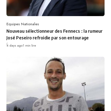
Equipes Nationales
Category
Nouveau sélectionneur des Fennecs : la rumeur
José Peseiro refroidie par son entourage
Publié
4 days ago
1 min lire