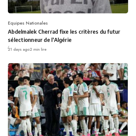
Equipes Nationales
Category
Abdelmalek Cherrad fixe les critères du futur
sélectionneur de l’Algérie
Publié
21 days ago
2 min lire