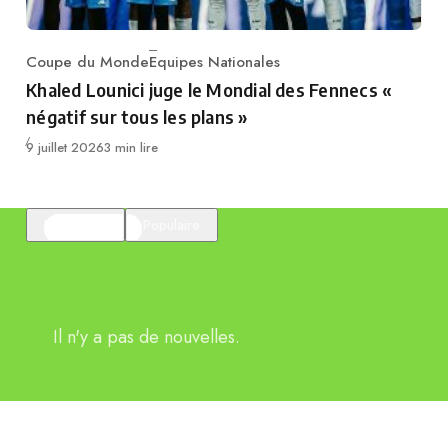
Coupe du Monde
Equipes Nationales
Category
Khaled Lounici juge le Mondial des Fennecs «
négatif sur tous les plans »
Publié
9 juillet 2026
3 min lire
En vedette
Populaire
Il n'y a pas de nouvelles.