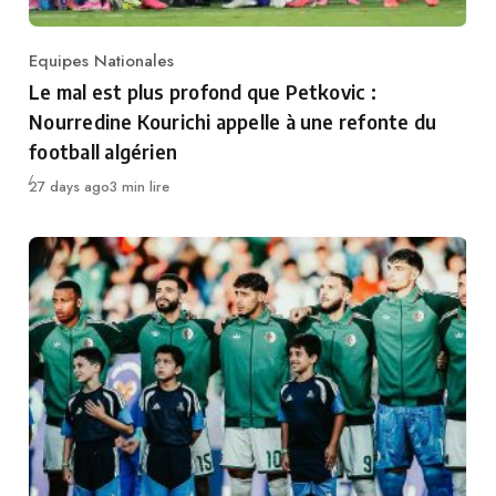
Equipes Nationales
Category
Le mal est plus profond que Petkovic :
Nourredine Kourichi appelle à une refonte du
football algérien
Publié
27 days ago
3 min lire