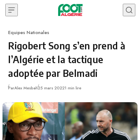
Skip to content
Equipes Nationales
Category
Rigobert Song s’en prend à
l’Algérie et la tactique
adoptée par Belmadi
Publié
Par
Alex Mesbah
25 mars 2022
1 min lire