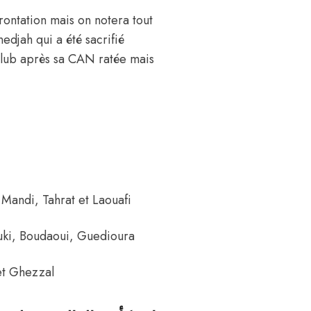
rontation mais on notera tout
djah qui a été sacrifié
club après sa CAN ratée mais
 Mandi, Tahrat et Laouafi
ouki, Boudaoui, Guedioura
 et Ghezzal