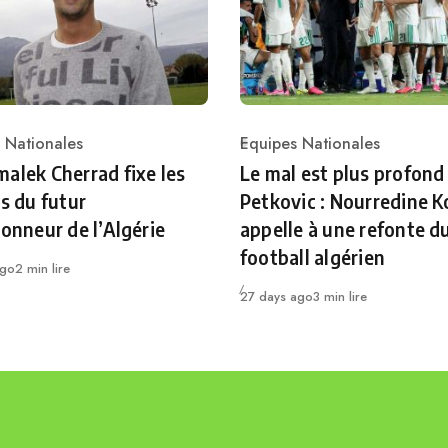
 Nationales
Equipes Nationales
ry
Category
alek Cherrad fixe les
Le mal est plus profond
es du futur
Petkovic : Nourredine K
ionneur de l’Algérie
appelle à une refonte d
football algérien
ago
2 min lire
Publié
27 days ago
3 min lire