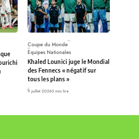
Coupe du Monde
Category
Equipes Nationales
 que
Khaled Lounici juge le Mondial
ourichi
des Fennecs « négatif sur
u
tous les plans »
Publié
9 juillet 2026
3 min lire