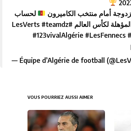
لحساب
#teamdz
#LesVerts
لمؤهلة لكأس العالم
#123vivalAlgérie
#LesFennecs
— Équipe d’Algérie de football (@Les
VOUS POURRIEZ AUSSI AIMER