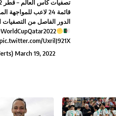
تصفيات كأس العالم – قطر 2022
قائمة 24 لاعب للمواجهة المزدوجة أمام منتخب الكاميرون
الدور الفاصل من التصفيات ا
#WorldCupQatar2022
pic.twitter.com/UxrilJ921X
Verts)
March 19, 2022