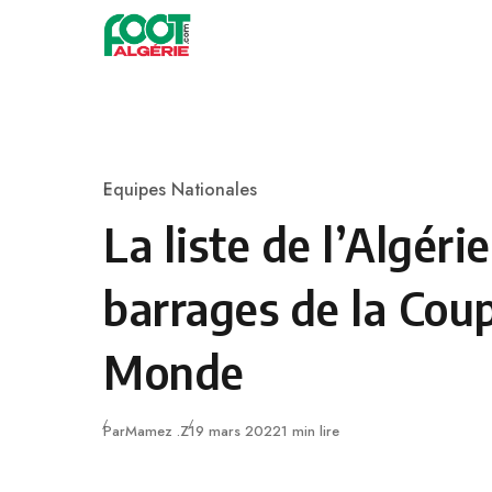
Skip to content
Football
Equipes Nationales
Category
La liste de l’Algéri
barrages de la Cou
Monde
Publié
Par
Mamez .Z
19 mars 2022
1 min lire