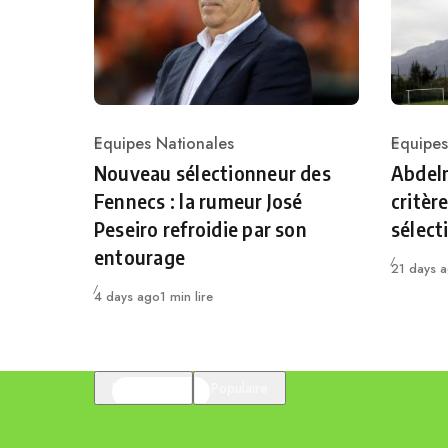
Equipes Nationales
Equipes
Category
Catego
Nouveau sélectionneur des
Abdelm
Fennecs : la rumeur José
critèr
Peseiro refroidie par son
sélect
entourage
Publié
21 days 
Publié
4 days ago
1 min lire
En vedette
Populaire