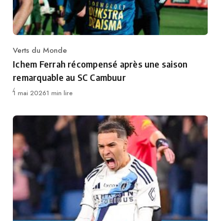
Verts du Monde
Category
Ichem Ferrah récompensé après une saison
remarquable au SC Cambuur
Publié
1 mai 2026
1 min lire