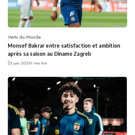
Verts du Monde
Category
Monsef Bakrar entre satisfaction et ambition
après sa saison au Dinamo Zagreb
Publié
23 juin 2026
1 min lire