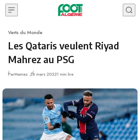
Skip to content
Verts du Monde
Category
Les Qataris veulent Riyad
Mahrez au PSG
Publié
Par
Mamez .Z
8 mars 2022
1 min lire