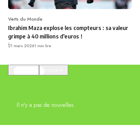
Verts du Monde
Category
Ibrahim Maza explose les compteurs : sa valeur
grimpe à 40 millions d’euros !
Publié
21 mars 2026
1 min lire
En vedette
Populaire
Il n'y a pas de nouvelles.