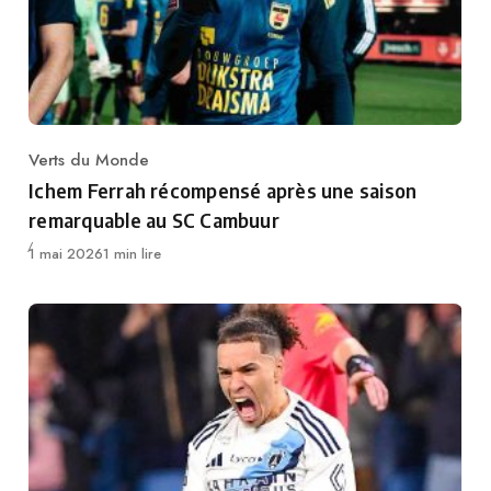
Verts du Monde
Category
Ichem Ferrah récompensé après une saison
remarquable au SC Cambuur
Publié
1 mai 2026
1 min lire