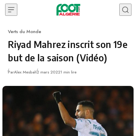
Skip to content
Verts du Monde
Category
Riyad Mahrez inscrit son 19e
but de la saison (Vidéo)
Publié
Par
Alex Mesbah
2 mars 2022
1 min lire