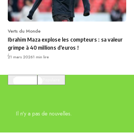
Verts du Monde
Category
Ibrahim Maza explose les compteurs : sa valeur
grimpe à 40 millions d’euros !
Publié
21 mars 2026
1 min lire
En vedette
Populaire
Il n'y a pas de nouvelles.