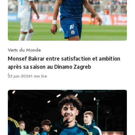
Verts du Monde
Category
Monsef Bakrar entre satisfaction et ambition
après sa saison au Dinamo Zagreb
Publié
23 juin 2026
1 min lire