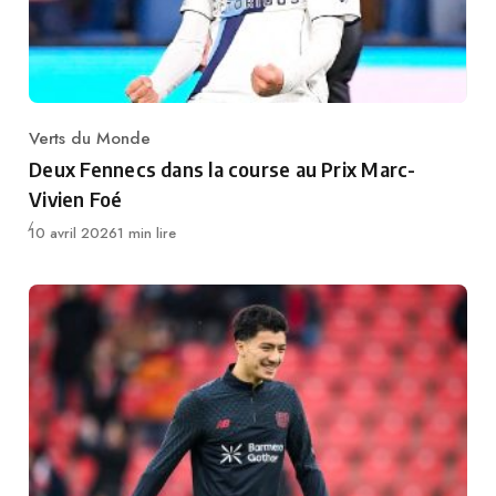
Verts du Monde
Category
Deux Fennecs dans la course au Prix Marc-
Vivien Foé
Publié
10 avril 2026
1 min lire