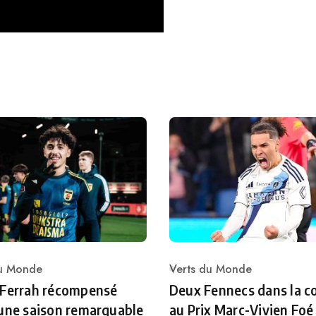
du Monde
Verts du Monde
ry
Category
 Ferrah récompensé
Deux Fennecs dans la c
une saison remarquable
au Prix Marc-Vivien Foé