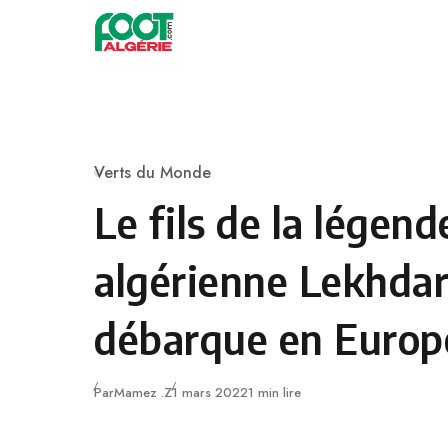
Skip to content
Football
Verts du Monde
Category
Le fils de la légend
algérienne Lekhdar
débarque en Europ
Publié
Par
Mamez .Z
1 mars 2022
1 min lire