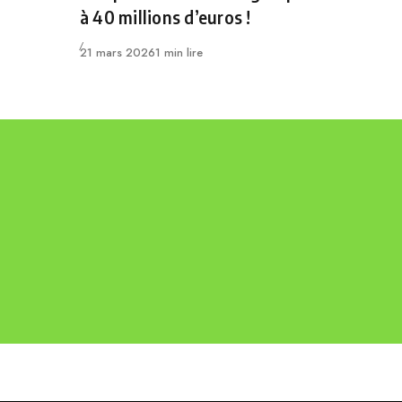
à 40 millions d’euros !
Publié
21 mars 2026
1 min lire