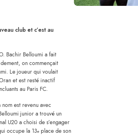
veau club et c’est au
. Bachir Belloumi a fait
rapidement, on commençait
i. Le joueur qui voulait
ran et est resté inactif
ncluants au Paris FC.
on nom est revenu avec
elloumi junior a trouvé un
onal U20 a choisi de s’engager
qui occupe la 13
place de son
e