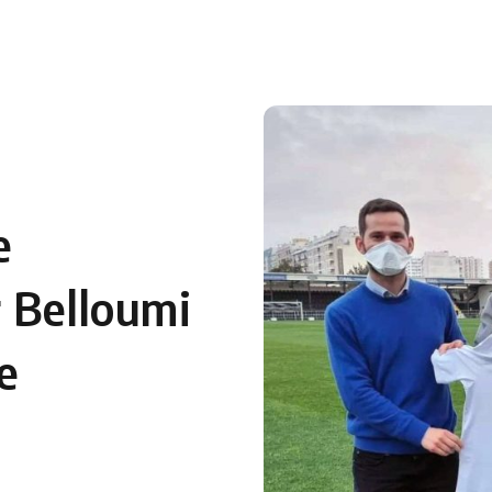
 en Algérie
Equipes Nationales
Verts du Monde
Chaînes-
e
 Belloumi
e