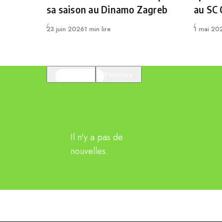
sa saison au Dinamo Zagreb
au SC
Publié
Publié
23 juin 2026
1 min lire
1 mai 20
En vedette
Populaire
Il n'y a pas de
nouvelles.