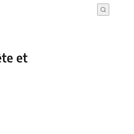
Programme TV
Mercato
Divers
Contact
ête et