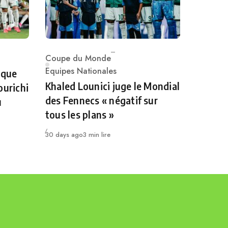
Coupe du Monde
Category
Equipes Nationales
 que
Khaled Lounici juge le Mondial
ourichi
des Fennecs « négatif sur
u
tous les plans »
Publié
30 days ago
3 min lire