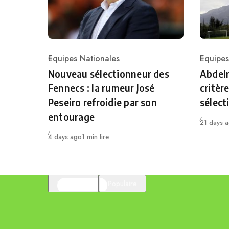
Equipes Nationales
Equipes
Category
Catego
Nouveau sélectionneur des
Abdelm
Fennecs : la rumeur José
critèr
Peseiro refroidie par son
sélect
entourage
Publié
21 days 
Publié
4 days ago
1 min lire
En vedette
Populaire