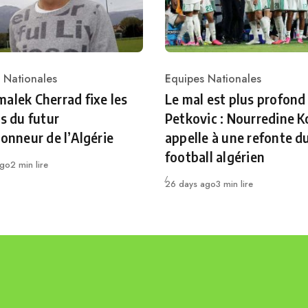
 Nationales
Equipes Nationales
ry
Category
alek Cherrad fixe les
Le mal est plus profond
es du futur
Petkovic : Nourredine K
ionneur de l’Algérie
appelle à une refonte d
football algérien
ago
2 min lire
Publié
26 days ago
3 min lire