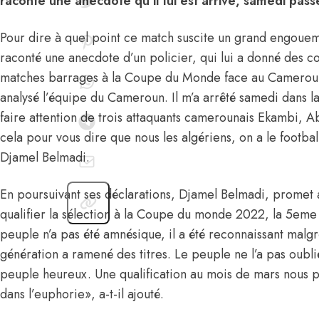
raconté une anecdote qu’il lui est arrivé, samedi pas
Pour dire à quel point ce match suscite un grand engoue
raconté une anecdote d’un policier, qui lui a donné des co
matches barrages à la Coupe du Monde face au Cameroun.
analysé l’équipe du Cameroun. Il m’a arrêté samedi dans l
faire attention de trois attaquants camerounais Ekambi, A
cela pour vous dire que nous les algériens, on a le footbal
Djamel Belmadi.
En poursuivant ses déclarations, Djamel Belmadi, promet 
qualifier la sélection à la Coupe du monde 2022, la 5eme 
peuple n’a pas été amnésique, il a été reconnaissant malgr
génération a ramené des titres. Le peuple ne l’a pas oubl
peuple heureux. Une qualification au mois de mars nous 
dans l’euphorie», a-t-il ajouté.