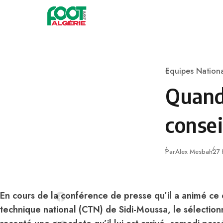
Skip to content
Football
Equipes Nation
Category
Quand 
consei
Pub
Par
Alex Mesbah
27 
En cours de la conférence de presse qu’il a animé c
technique national (CTN) de Sidi-Moussa, le sélecti