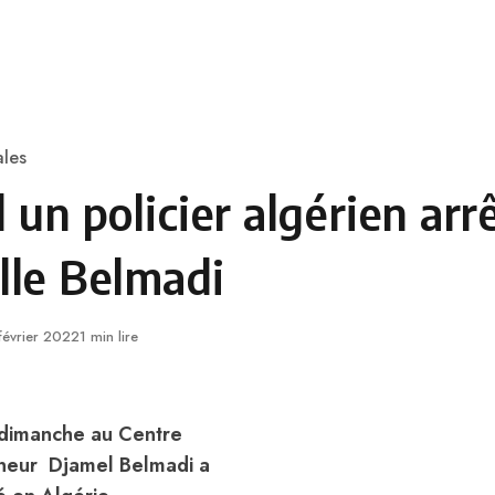
 en Algérie
Equipes Nationales
Verts du Monde
Chaînes-
ales
un policier algérien arr
lle Belmadi
lié
février 2022
1 min lire
e dimanche au Centre
onneur Djamel Belmadi a