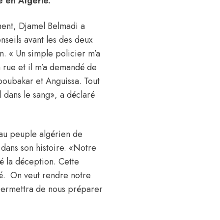
sé en Algérie.
ment, Djamel Belmadi a
nseils avant les des deux
 « Un simple policier m’a
a rue et il m’a demandé de
boubakar et Anguissa. Tout
l dans le sang», a déclaré
au peuple algérien de
dans son histoire. «Notre
é la déception. Cette
ié. On veut rendre notre
permettra de nous préparer