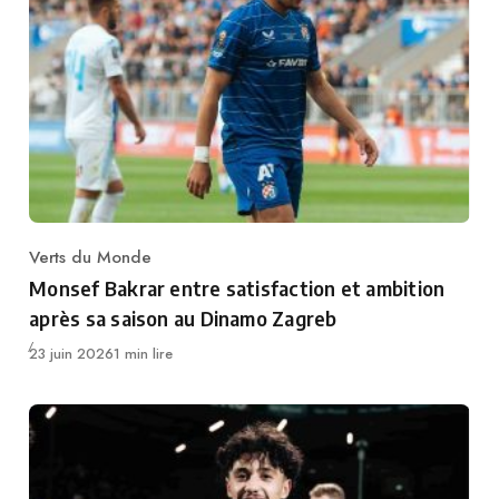
Verts du Monde
Category
Monsef Bakrar entre satisfaction et ambition
après sa saison au Dinamo Zagreb
Publié
23 juin 2026
1 min lire