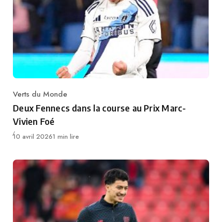
Verts du Monde
Category
Deux Fennecs dans la course au Prix Marc-
Vivien Foé
Publié
10 avril 2026
1 min lire