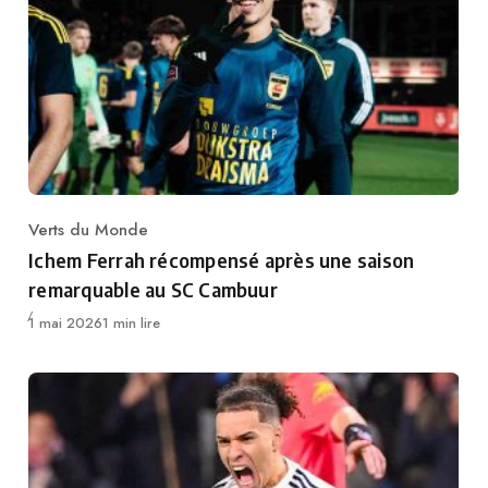
Verts du Monde
Category
Ichem Ferrah récompensé après une saison
remarquable au SC Cambuur
Publié
1 mai 2026
1 min lire