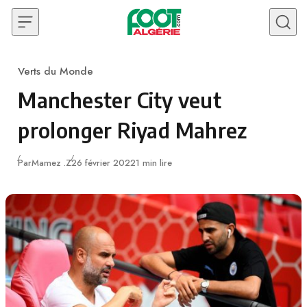
Skip to content
Verts du Monde
Category
Manchester City veut
prolonger Riyad Mahrez
Publié
Par
Mamez .Z
26 février 2022
1 min lire