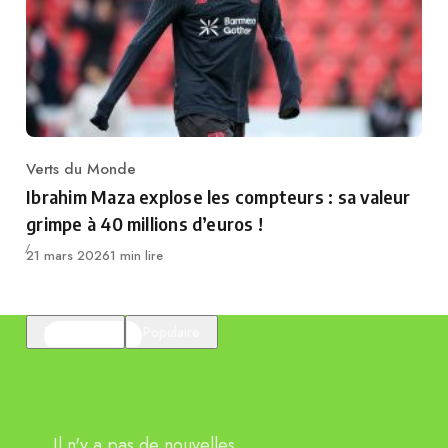
Verts du Monde
Category
Ibrahim Maza explose les compteurs : sa valeur
grimpe à 40 millions d’euros !
Publié
21 mars 2026
1 min lire
En vedette
Populaire
Il n'y a pas de nouvelles.