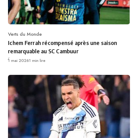
Verts du Monde
Category
Ichem Ferrah récompensé après une saison
remarquable au SC Cambuur
Publié
1 mai 2026
1 min lire