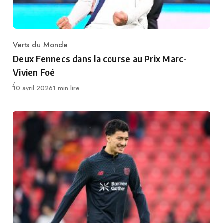
Verts du Monde
Category
Deux Fennecs dans la course au Prix Marc-
Vivien Foé
Publié
10 avril 2026
1 min lire