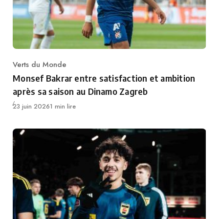
Verts du Monde
Category
Monsef Bakrar entre satisfaction et ambition
après sa saison au Dinamo Zagreb
Publié
23 juin 2026
1 min lire