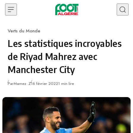
Skip to content
Verts du Monde
Category
Les statistiques incroyables
de Riyad Mahrez avec
Manchester City
Publié
Par
Mamez .Z
16 février 2022
1 min lire