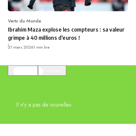
Verts du Monde
Category
Ibrahim Maza explose les compteurs : sa valeur
grimpe à 40 millions d’euros !
Publié
21 mars 2026
1 min lire
En vedette
Populaire
Il n'y a pas de nouvelles.