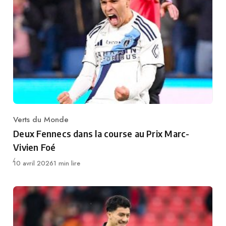
Verts du Monde
Category
Deux Fennecs dans la course au Prix Marc-
Vivien Foé
Publié
10 avril 2026
1 min lire