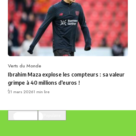
Verts du Monde
Category
Ibrahim Maza explose les compteurs : sa valeur
grimpe à 40 millions d’euros !
Publié
21 mars 2026
1 min lire
En vedette
Populaire