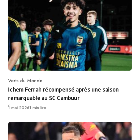
Verts du Monde
Category
Ichem Ferrah récompensé après une saison
remarquable au SC Cambuur
Publié
1 mai 2026
1 min lire