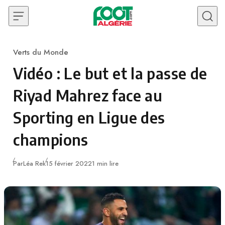
Skip to content
Verts du Monde
Category
Vidéo : Le but et la passe de
Riyad Mahrez face au
Sporting en Ligue des
champions
Publié
Par
Léa Rek
15 février 2022
1 min lire