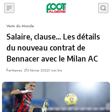
Skip to content
Verts du Monde
Category
Salaire, clause… Les détails
du nouveau contrat de
Bennacer avec le Milan AC
Publié
Par
Mamez .Z
13 février 2022
1 min lire