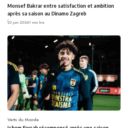
Category
Monsef Bakrar entre satisfaction et ambition
après sa saison au Dinamo Zagreb
Publié
23 juin 2026
1 min lire
Verts du Monde
Category
Ichem Ferrah récompensé après une saison