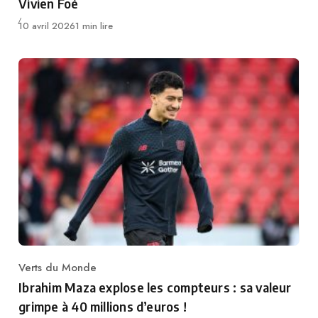
Vivien Foé
Publié
10 avril 2026
1 min lire
Verts du Monde
Category
Ibrahim Maza explose les compteurs : sa valeur
grimpe à 40 millions d’euros !