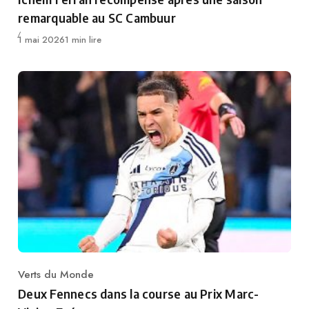
remarquable au SC Cambuur
Publié
1 mai 2026
1 min lire
Verts du Monde
Category
Deux Fennecs dans la course au Prix Marc-