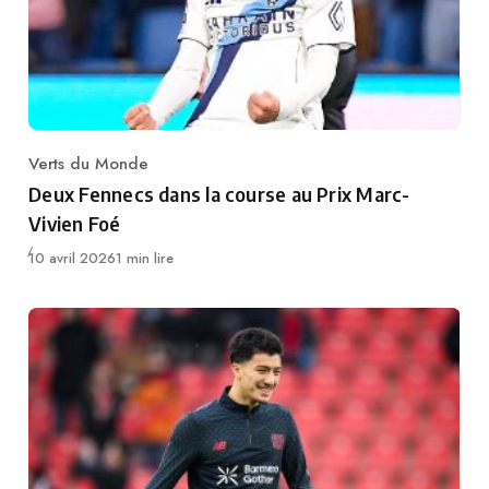
Verts du Monde
Category
Deux Fennecs dans la course au Prix Marc-
Vivien Foé
Publié
10 avril 2026
1 min lire