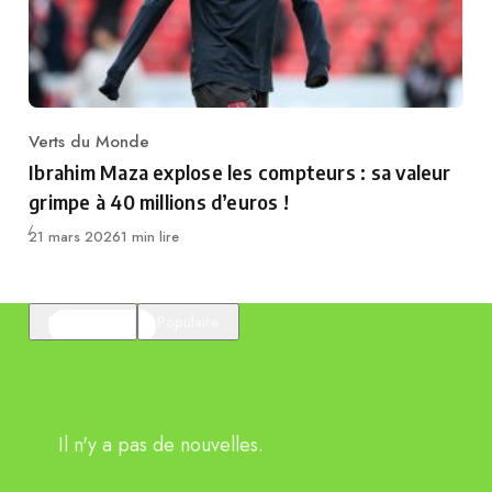
Verts du Monde
Category
Ibrahim Maza explose les compteurs : sa valeur
grimpe à 40 millions d’euros !
Publié
21 mars 2026
1 min lire
En vedette
Populaire
Il n'y a pas de nouvelles.