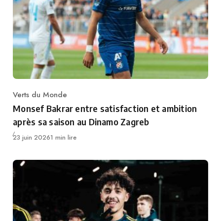
Verts du Monde
Category
Monsef Bakrar entre satisfaction et ambition
après sa saison au Dinamo Zagreb
Publié
23 juin 2026
1 min lire