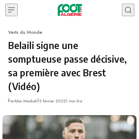
Skip to content
Verts du Monde
Category
Belaili signe une
somptueuse passe décisive,
sa première avec Brest
(Vidéo)
Publié
Par
Alex Mesbah
13 février 2022
1 min lire