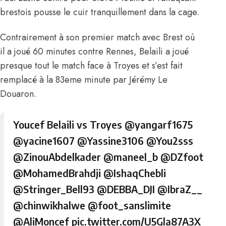
brestois pousse le cuir tranquillement dans la cage.
Contrairement à son premier match avec Brest où
il a joué 60 minutes contre Rennes, Belaili a joué
presque tout le match face à Troyes et s’est fait
remplacé à la 83eme minute par Jérémy Le
Douaron.
Youcef Belaili vs Troyes
@yangarf1675
@yacine1607
@Yassine3106
@You2sss
@ZinouAbdelkader
@maneel_b
@DZfoot
@MohamedBrahdji
@IshaqChebli
@Stringer_Bell93
@DEBBA_DJI
@IbraZ__
@chinwikhalwe
@foot_sanslimite
@AliMoncef
pic.twitter.com/U5Gla87A3X