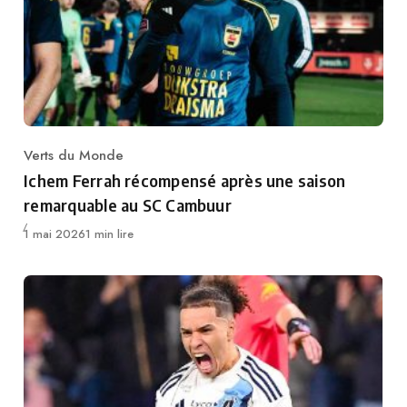
Verts du Monde
Category
Ichem Ferrah récompensé après une saison
remarquable au SC Cambuur
Publié
1 mai 2026
1 min lire