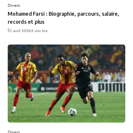
Divers
Category
Mohamed Farsi : Biographie, parcours, salaire,
records et plus
Publié
21 avril 2026
5 min lire
Divers