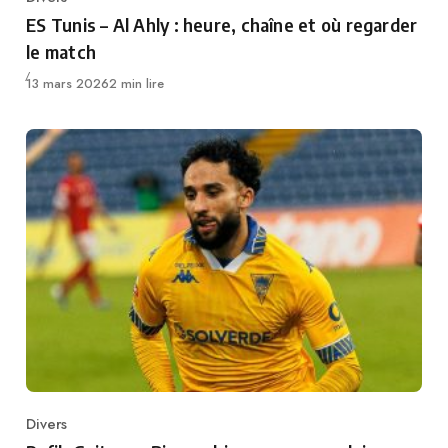
Category
ES Tunis – Al Ahly : heure, chaîne et où regarder
le match
Publié
13 mars 2026
2 min lire
Divers
Category