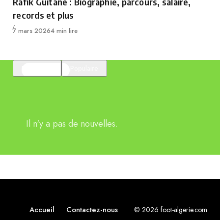
Rafik Guitane : Biographie, parcours, salaire,
records et plus
Publié
7 mars 2026
4 min lire
En vedette
Populaire
Il n'y a pas de nouvelles.
Accueil
Contactez-nous
© 2026 foot-algerie.com