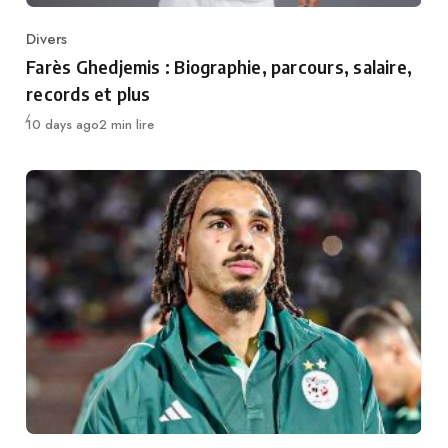
Divers
Category
Farès Ghedjemis : Biographie, parcours, salaire,
records et plus
Publié
10 days ago
2 min lire