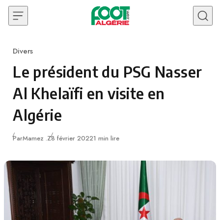
Skip to content
Divers
Category
Le président du PSG Nasser
Al Khelaïfi en visite en
Algérie
Publié
Par
Mamez .Z
8 février 2022
1 min lire