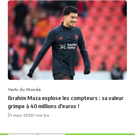
Verts du Monde
Category
Ibrahim Maza explose les compteurs : sa valeur
grimpe à 40 millions d’euros !
Publié
21 mars 2026
1 min lire