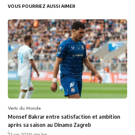
VOUS POURRIEZ AUSSI AIMER
Verts du Monde
Category
Monsef Bakrar entre satisfaction et ambition
après sa saison au Dinamo Zagreb
Publié
23 juin 2026
1 min lire