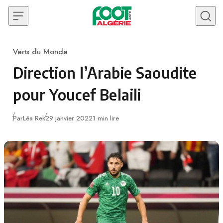
Skip to content
Verts du Monde
Category
Direction l’Arabie Saoudite
pour Youcef Belaili
Publié
Par
Léa Rek
29 janvier 2022
1 min lire