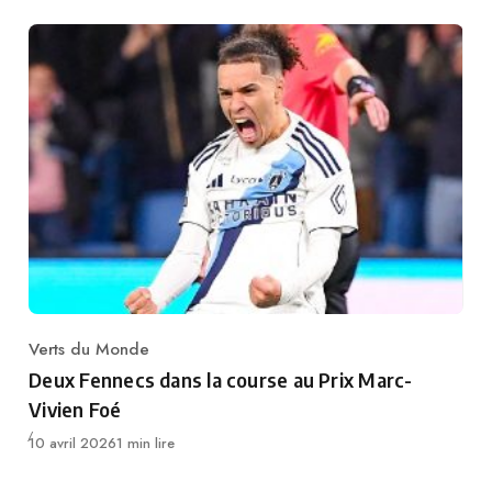
Verts du Monde
Category
Deux Fennecs dans la course au Prix Marc-
Vivien Foé
Publié
10 avril 2026
1 min lire