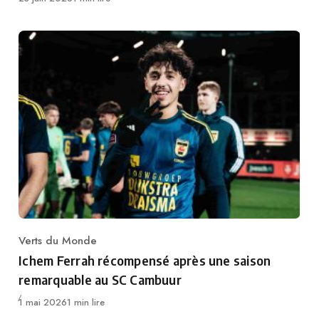
Verts du Monde
Category
Ichem Ferrah récompensé après une saison
remarquable au SC Cambuur
Publié
1 mai 2026
1 min lire