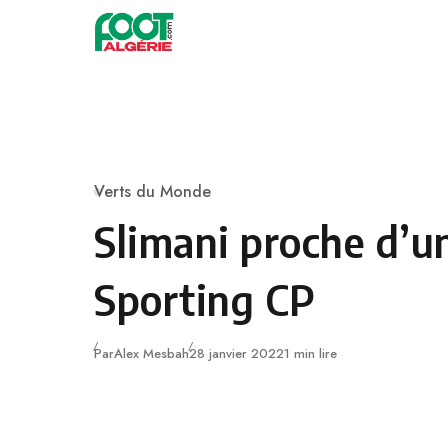
Skip to content
Football
Verts du Monde
Category
Slimani proche d’u
Sporting CP
Publié
Par
Alex Mesbah
28 janvier 2022
1 min lire