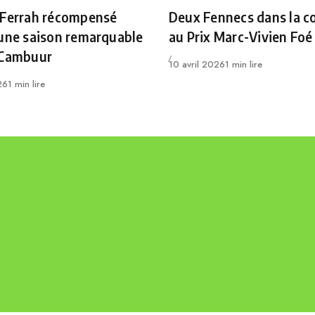
ry
Category
 Ferrah récompensé
Deux Fennecs dans la c
une saison remarquable
au Prix Marc-Vivien Foé
 Cambuur
Publié
10 avril 2026
1 min lire
26
1 min lire