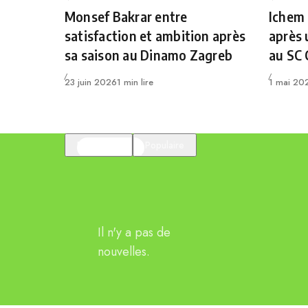
Category
Catego
Monsef Bakrar entre
Ichem
satisfaction et ambition après
après 
sa saison au Dinamo Zagreb
au SC
Publié
Publié
23 juin 2026
1 min lire
1 mai 20
En vedette
Populaire
Il n'y a pas de
nouvelles.