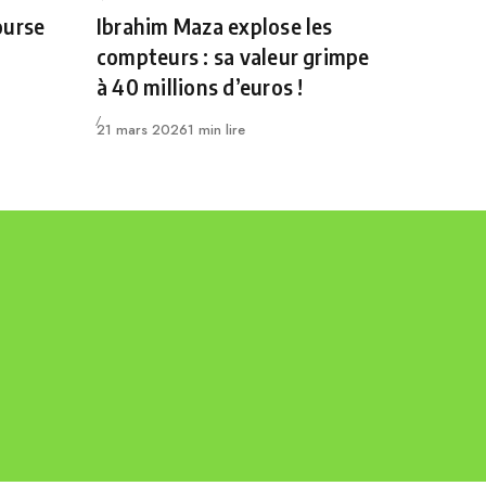
Category
ourse
Ibrahim Maza explose les
compteurs : sa valeur grimpe
à 40 millions d’euros !
Publié
21 mars 2026
1 min lire