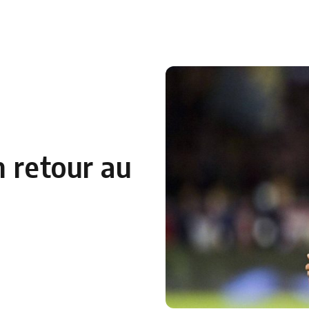
 en Algérie
Equipes Nationales
Verts du Monde
Chaînes-
n retour au