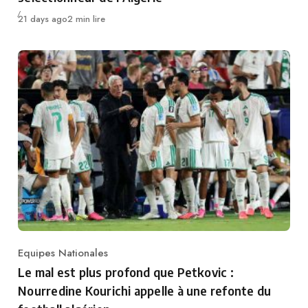
Publié
21 days ago
2 min lire
Equipes Nationales
Category
Le mal est plus profond que Petkovic :
Nourredine Kourichi appelle à une refonte du