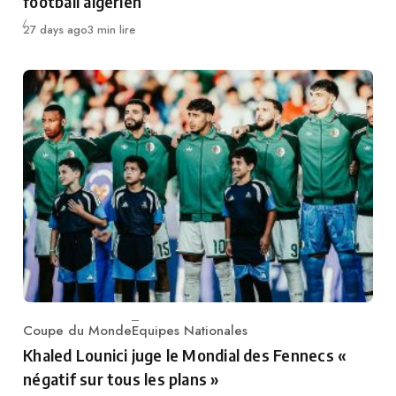
football algérien
Publié
27 days ago
3 min lire
Coupe du Monde
Equipes Nationales
Category
Khaled Lounici juge le Mondial des Fennecs «
négatif sur tous les plans »