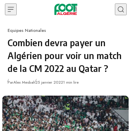
Skip to content
Equipes Nationales
Category
Combien devra payer un
Algérien pour voir un match
de la CM 2022 au Qatar ?
Publié
Par
Alex Mesbah
25 janvier 2022
1 min lire