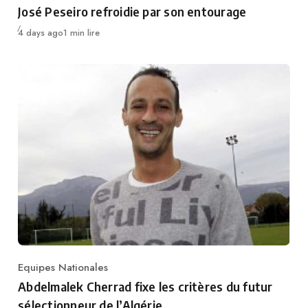
José Peseiro refroidie par son entourage
Publié
4 days ago
1 min lire
Equipes Nationales
Category
Abdelmalek Cherrad fixe les critères du futur
sélectionneur de l’Algérie