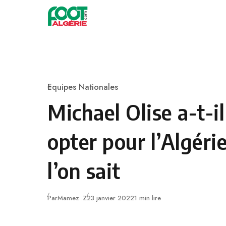
Skip to content
Football
Equipes Nationales
Category
Michael Olise a-t-i
opter pour l’Algéri
l’on sait
Publié
Par
Mamez .Z
23 janvier 2022
1 min lire