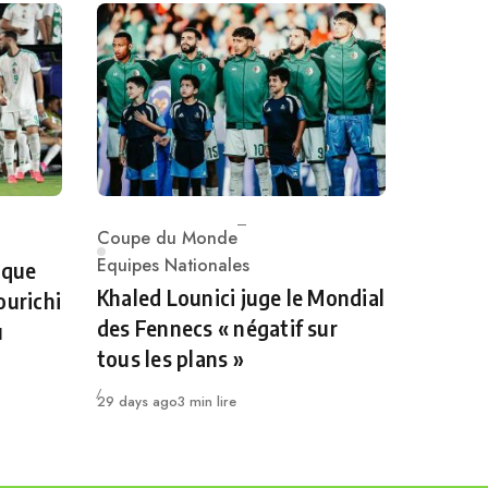
Coupe du Monde
Category
Equipes Nationales
 que
Khaled Lounici juge le Mondial
ourichi
des Fennecs « négatif sur
u
tous les plans »
Publié
29 days ago
3 min lire