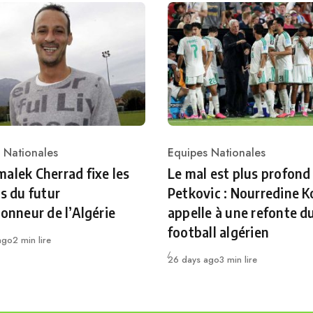
 Nationales
Equipes Nationales
ry
Category
alek Cherrad fixe les
Le mal est plus profond
es du futur
Petkovic : Nourredine K
ionneur de l’Algérie
appelle à une refonte d
football algérien
ago
2 min lire
Publié
26 days ago
3 min lire