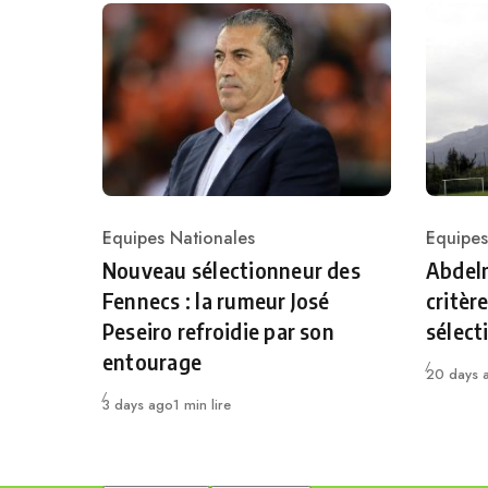
Equipes Nationales
Equipes
Category
Catego
Nouveau sélectionneur des
Abdelm
Fennecs : la rumeur José
critèr
Peseiro refroidie par son
sélect
entourage
Publié
20 days 
Publié
3 days ago
1 min lire