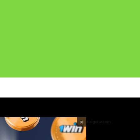
© 2026 foot-algerie.com
×