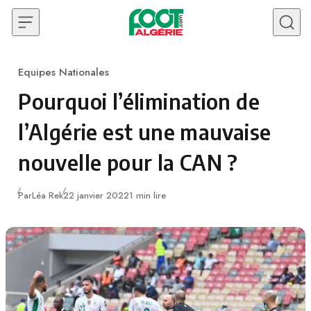
Skip to content
Equipes Nationales
Category
Pourquoi l’élimination de
l’Algérie est une mauvaise
nouvelle pour la CAN ?
Publié
Par
Léa Rek
22 janvier 2022
1 min lire