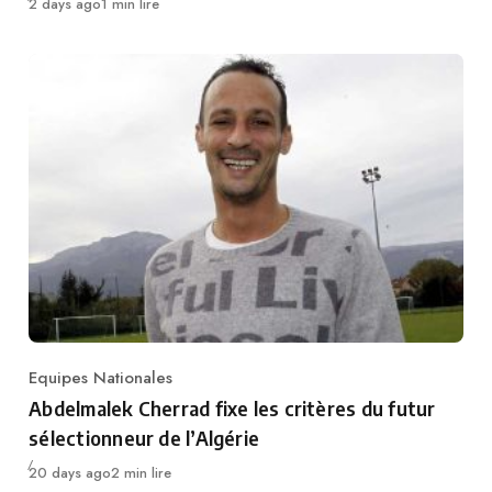
Publié
2 days ago
1 min lire
Equipes Nationales
Category
Abdelmalek Cherrad fixe les critères du futur
sélectionneur de l’Algérie
Publié
20 days ago
2 min lire