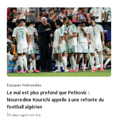
Equipes Nationales
Category
Le mal est plus profond que Petkovic :
Nourredine Kourichi appelle à une refonte du
football algérien
Publié
25 days ago
3 min lire