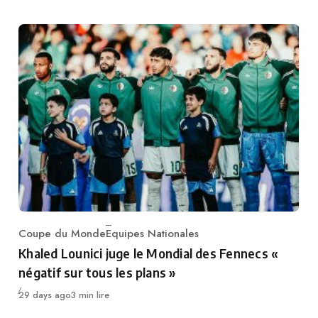
Coupe du Monde
Equipes Nationales
Category
Khaled Lounici juge le Mondial des Fennecs «
négatif sur tous les plans »
Publié
29 days ago
3 min lire