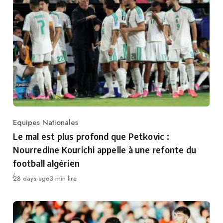
Equipes Nationales
Category
Le mal est plus profond que Petkovic :
Nourredine Kourichi appelle à une refonte du
football algérien
Publié
28 days ago
3 min lire