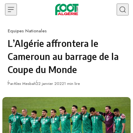
Skip to content
Equipes Nationales
Category
L’Algérie affrontera le
Cameroun au barrage de la
Coupe du Monde
Publié
Par
Alex Mesbah
22 janvier 2022
1 min lire