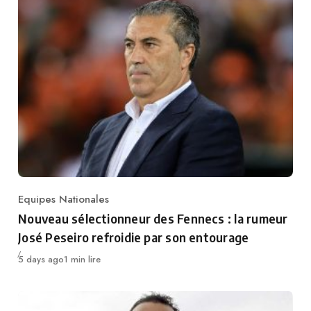
Equipes Nationales
Category
Nouveau sélectionneur des Fennecs : la rumeur
José Peseiro refroidie par son entourage
Publié
5 days ago
1 min lire