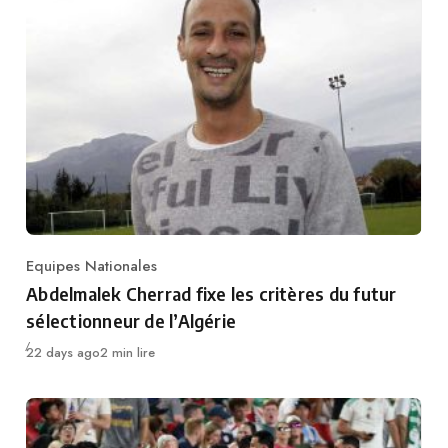
Equipes Nationales
Category
Abdelmalek Cherrad fixe les critères du futur
sélectionneur de l’Algérie
Publié
22 days ago
2 min lire