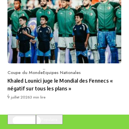
Coupe du Monde
Equipes Nationales
Category
Khaled Lounici juge le Mondial des Fennecs «
négatif sur tous les plans »
Publié
9 juillet 2026
3 min lire
En vedette
Populaire