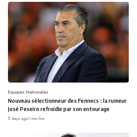
Equipes Nationales
Category
Nouveau sélectionneur des Fennecs : la rumeur
José Peseiro refroidie par son entourage
Publié
2 days ago
1 min lire