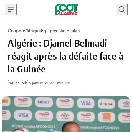
Skip to content
Coupe d'Afrique
Equipes Nationales
Category
Algérie : Djamel Belmadi
réagit après la défaite face à
la Guinée
Publié
Par
Léa Rek
16 janvier 2022
1 min lire