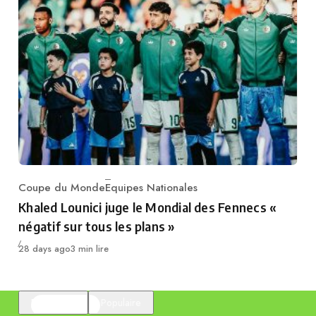
Coupe du Monde
Equipes Nationales
Category
Khaled Lounici juge le Mondial des Fennecs «
négatif sur tous les plans »
Publié
28 days ago
3 min lire
En vedette
Populaire