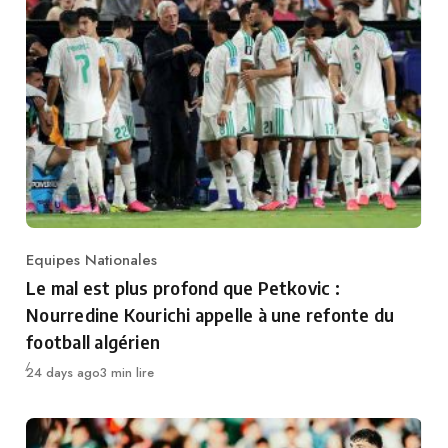
Equipes Nationales
Category
Le mal est plus profond que Petkovic :
Nourredine Kourichi appelle à une refonte du
football algérien
Publié
24 days ago
3 min lire