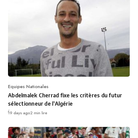
Equipes Nationales
Category
Abdelmalek Cherrad fixe les critères du futur
sélectionneur de l’Algérie
Publié
19 days ago
2 min lire