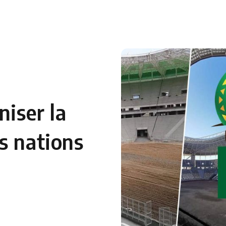
 en Algérie
Equipes Nationales
Verts du Monde
Chaînes-
niser la
s nations