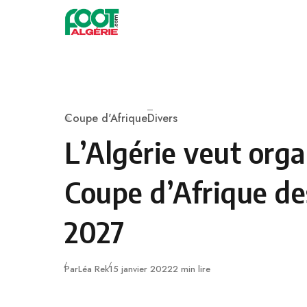
Skip to content
Football
Coupe d'Afrique
Divers
Category
L’Algérie veut orga
Coupe d’Afrique de
2027
Publié
Par
Léa Rek
15 janvier 2022
2 min lire