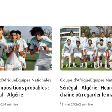
'Afrique
Equipes Nationales
Coupe d'Afrique
Equipes Nat
ry
Category
mpositions probables :
Sénégal – Algérie : Heur
l – Algérie
chaîne où regarder le m
Publié
026
1 min lire
18 mai 2026
2 min lire