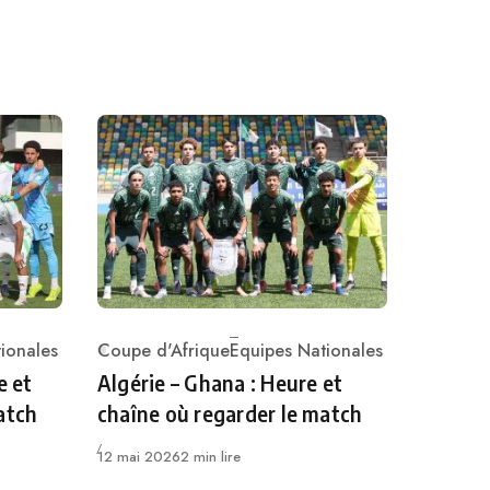
ionales
Coupe d'Afrique
Equipes Nationales
Category
e et
Algérie – Ghana : Heure et
atch
chaîne où regarder le match
Publié
12 mai 2026
2 min lire