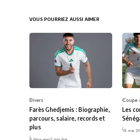
VOUS POURRIEZ AUSSI AIMER
Divers
Coupe d
Category
Catego
Farès Ghedjemis : Biographie,
Les co
parcours, salaire, records et
Sénéga
plus
Publié
18 mai 2
Publié
9 days ago
2 min lire