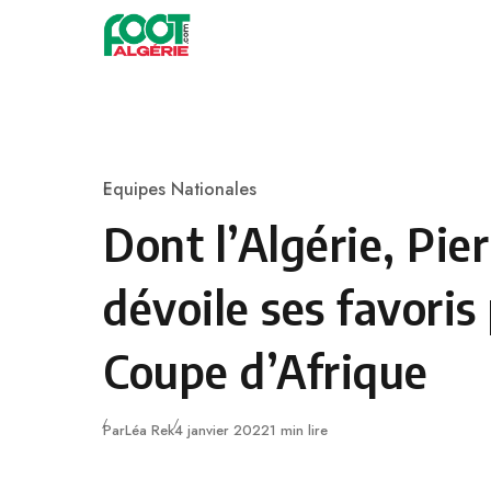
Skip to content
Football
Equipes Nationales
Category
Dont l’Algérie, Pi
dévoile ses favoris
Coupe d’Afrique
Publié
Par
Léa Rek
4 janvier 2022
1 min lire