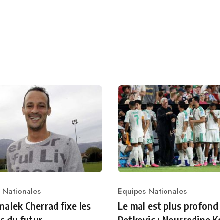
 Nationales
Equipes Nationales
ry
Category
alek Cherrad fixe les
Le mal est plus profond
es du futur
Petkovic : Nourredine K