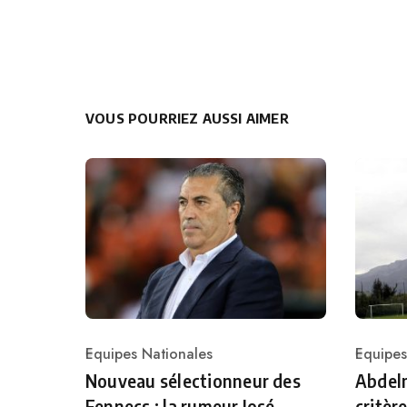
VOUS POURRIEZ AUSSI AIMER
Equipes Nationales
Equipes
Category
Catego
Nouveau sélectionneur des
Abdelm
Fennecs : la rumeur José
critèr