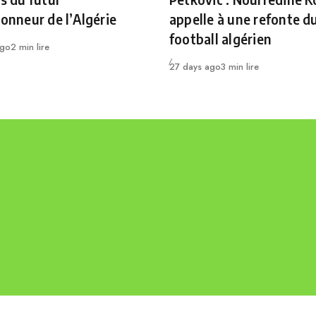
ionneur de l’Algérie
appelle à une refonte d
football algérien
ago
2 min lire
Publié
27 days ago
3 min lire