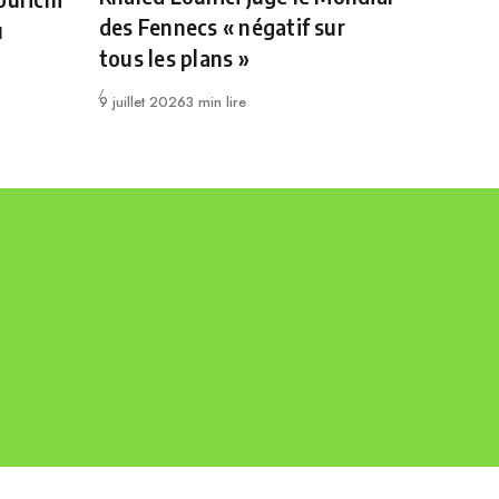
des Fennecs « négatif sur
u
tous les plans »
Publié
9 juillet 2026
3 min lire