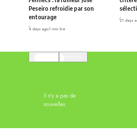
Peseiro refroidie par son
sélect
entourage
Publié
21 days 
Publié
4 days ago
1 min lire
En vedette
Populaire
Il n'y a pas de
nouvelles.