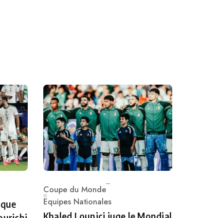
Coupe du Monde
Category
Equipes Nationales
 que
Khaled Lounici juge le Mondial
ourichi