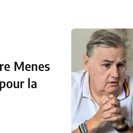
 en Algérie
Equipes Nationales
Verts du Monde
Chaînes-
erre Menes
 pour la