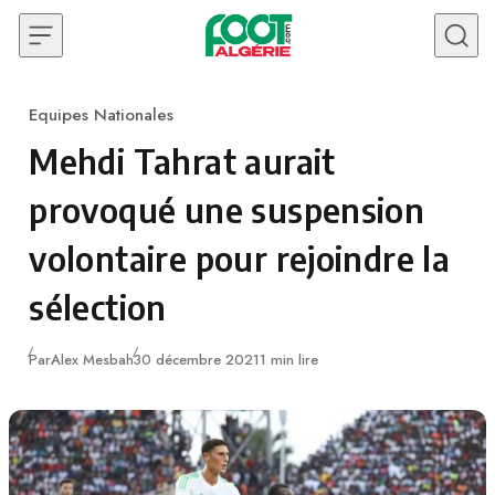
Skip to content
Equipes Nationales
Category
Mehdi Tahrat aurait
provoqué une suspension
volontaire pour rejoindre la
sélection
Publié
Par
Alex Mesbah
30 décembre 2021
1 min lire