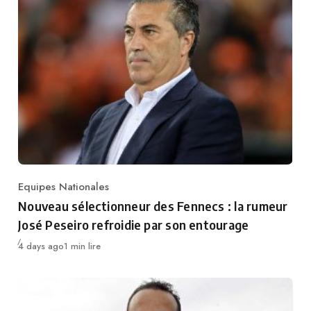
Equipes Nationales
Category
Nouveau sélectionneur des Fennecs : la rumeur
José Peseiro refroidie par son entourage
Publié
4 days ago
1 min lire