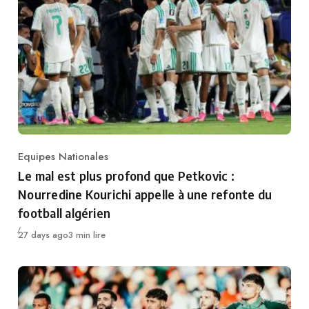
Equipes Nationales
Category
Le mal est plus profond que Petkovic :
Nourredine Kourichi appelle à une refonte du
football algérien
Publié
27 days ago
3 min lire