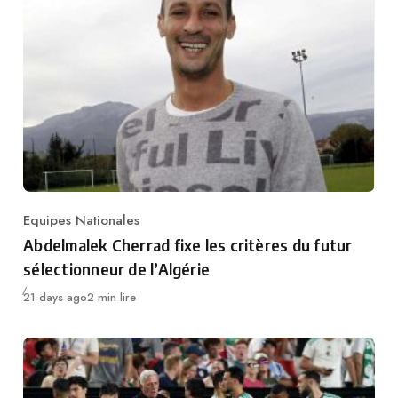
Equipes Nationales
Category
Abdelmalek Cherrad fixe les critères du futur
sélectionneur de l’Algérie
Publié
21 days ago
2 min lire