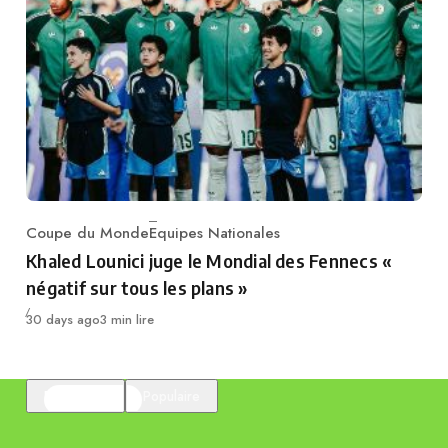
Coupe du Monde
Equipes Nationales
Category
Khaled Lounici juge le Mondial des Fennecs «
négatif sur tous les plans »
Publié
30 days ago
3 min lire
En vedette
Populaire