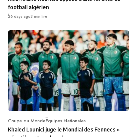
football algérien
Publié
26 days ago
3 min lire
Coupe du Monde
Equipes Nationales
Category
Khaled Lounici juge le Mondial des Fennecs «