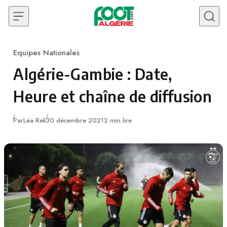
Skip to content
Equipes Nationales
Category
Algérie-Gambie : Date,
Heure et chaîne de diffusion
Publié
Par
Léa Rek
30 décembre 2021
2 min lire