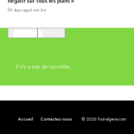
négatif sur tous les plans »
Publié
29 days ago
3 min lire
En vedette
Populaire
Il n'y a pas de nouvelles.
Accueil
Contactez-nous
© 2026 foot-algerie.com