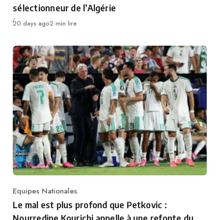
sélectionneur de l’Algérie
Publié
20 days ago
2 min lire
Equipes Nationales
Category
Le mal est plus profond que Petkovic :
Nourredine Kourichi appelle à une refonte du