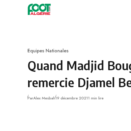
Skip to content
Football
Equipes Nationales
Category
Quand Madjid Bou
remercie Djamel B
Publié
Par
Alex Mesbah
19 décembre 2021
1 min lire