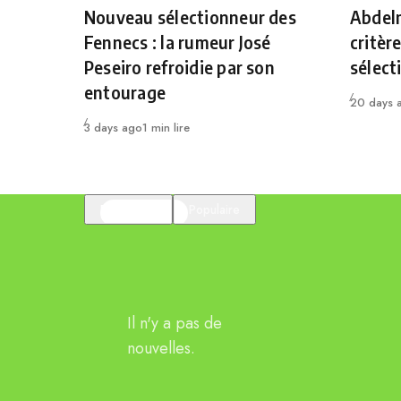
Category
Catego
Nouveau sélectionneur des
Abdelm
Fennecs : la rumeur José
critèr
Peseiro refroidie par son
sélect
entourage
Publié
20 days 
Publié
3 days ago
1 min lire
En vedette
Populaire
Il n'y a pas de
nouvelles.