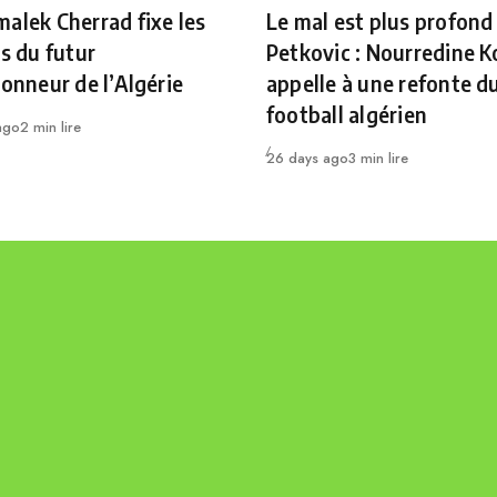
ry
Category
alek Cherrad fixe les
Le mal est plus profond
es du futur
Petkovic : Nourredine K
ionneur de l’Algérie
appelle à une refonte d
football algérien
ago
2 min lire
Publié
26 days ago
3 min lire