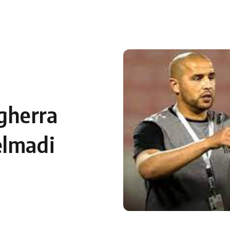
 en Algérie
Equipes Nationales
Verts du Monde
Chaînes-
gherra
elmadi