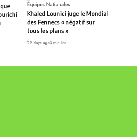
Category
Equipes Nationales
 que
Khaled Lounici juge le Mondial
ourichi
des Fennecs « négatif sur
u
tous les plans »
Publié
29 days ago
3 min lire