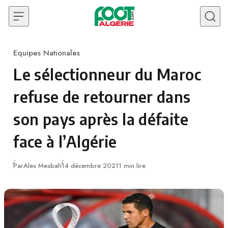
Skip to content
Equipes Nationales
Category
Le sélectionneur du Maroc
refuse de retourner dans
son pays après la défaite
face à l’Algérie
Publié
Par
Alex Mesbah
14 décembre 2021
1 min lire