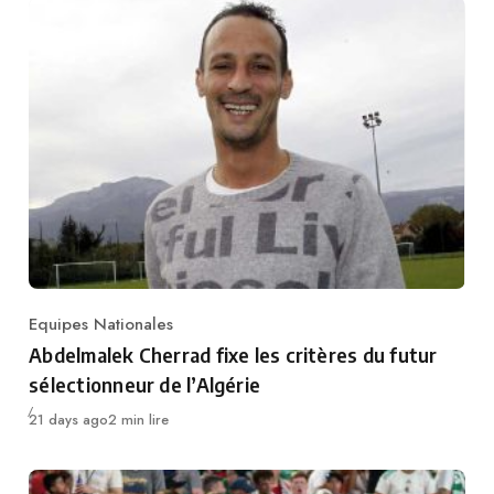
Equipes Nationales
Category
Abdelmalek Cherrad fixe les critères du futur
sélectionneur de l’Algérie
Publié
21 days ago
2 min lire