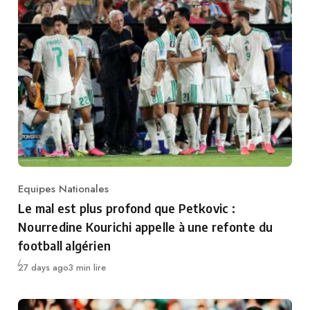
Equipes Nationales
Category
Le mal est plus profond que Petkovic :
Nourredine Kourichi appelle à une refonte du
football algérien
Publié
27 days ago
3 min lire