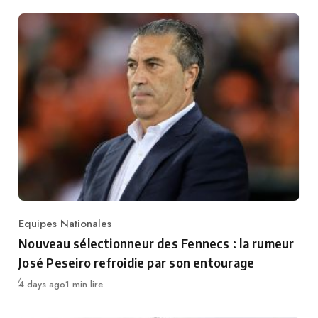
Equipes Nationales
Category
Nouveau sélectionneur des Fennecs : la rumeur
José Peseiro refroidie par son entourage
Publié
4 days ago
1 min lire