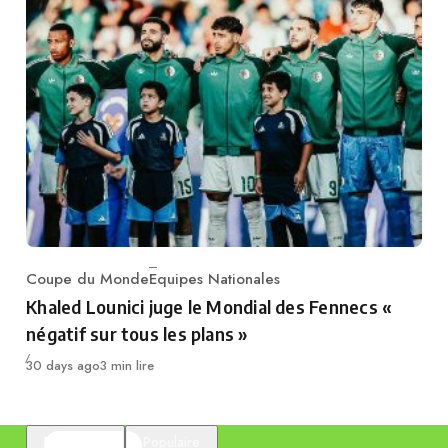
Coupe du Monde
Equipes Nationales
Category
Khaled Lounici juge le Mondial des Fennecs «
négatif sur tous les plans »
Publié
30 days ago
3 min lire
En vedette
Populaire