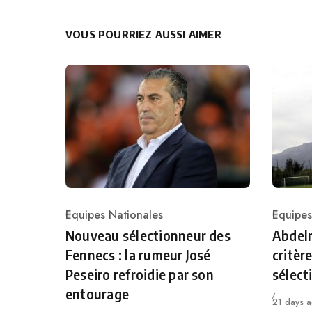
VOUS POURRIEZ AUSSI AIMER
Equipes Nationales
Equipes
Category
Catego
Nouveau sélectionneur des
Abdelm
Fennecs : la rumeur José
critèr
Peseiro refroidie par son
sélect
entourage
Publié
21 days 