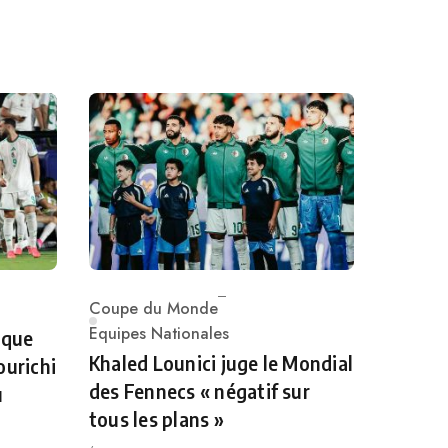
Coupe du Monde
Category
Equipes Nationales
 que
Khaled Lounici juge le Mondial
ourichi
des Fennecs « négatif sur
u
tous les plans »