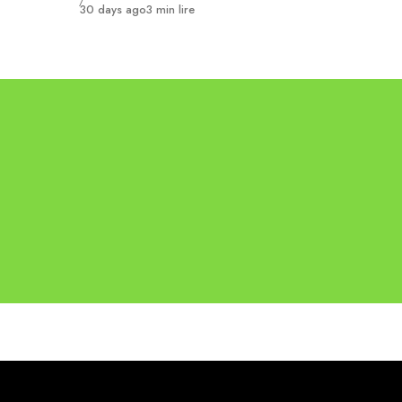
Publié
30 days ago
3 min lire