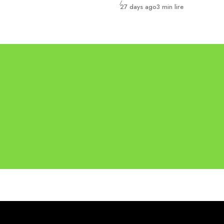
Publié
27 days ago
3 min lire