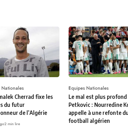
 Nationales
Equipes Nationales
ry
Category
alek Cherrad fixe les
Le mal est plus profond
es du futur
Petkovic : Nourredine K
ionneur de l’Algérie
appelle à une refonte d
football algérien
ago
2 min lire