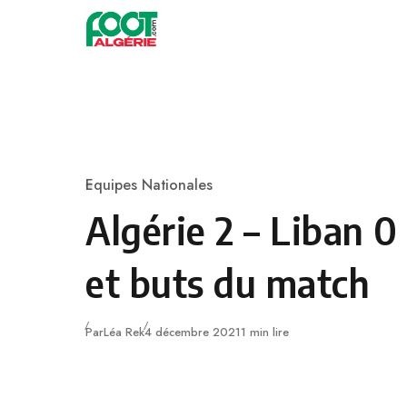
Skip to content
Football
Equipes Nationales
Category
Algérie 2 – Liban 
et buts du match
Publié
Par
Léa Rek
4 décembre 2021
1 min lire