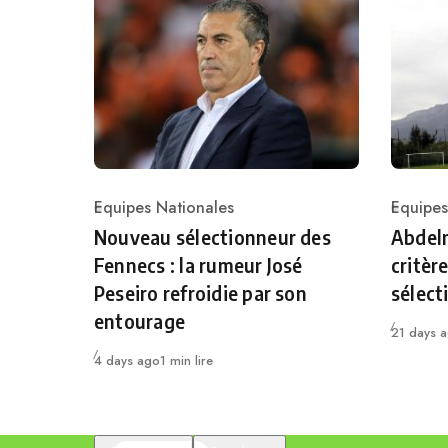
Equipes Nationales
Equipes
Category
Catego
Nouveau sélectionneur des
Abdelm
Fennecs : la rumeur José
critèr
Peseiro refroidie par son
sélect
entourage
Publié
21 days 
Publié
4 days ago
1 min lire