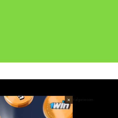
×
© 2026 foot-algerie.com