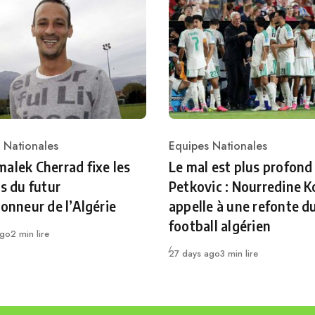
 Nationales
Equipes Nationales
ry
Category
alek Cherrad fixe les
Le mal est plus profond
es du futur
Petkovic : Nourredine K
ionneur de l’Algérie
appelle à une refonte d
football algérien
ago
2 min lire
Publié
27 days ago
3 min lire