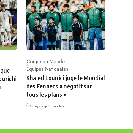
Coupe du Monde
Category
Equipes Nationales
 que
Khaled Lounici juge le Mondial
ourichi
des Fennecs « négatif sur
u
tous les plans »
Publié
30 days ago
3 min lire