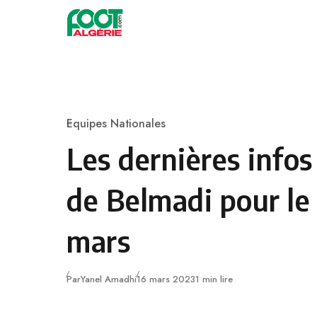
Skip to content
Football
Equipes Nationales
Category
Les dernières infos 
de Belmadi pour le
mars
Publié
Par
Yanel Amadhi
16 mars 2023
1 min lire